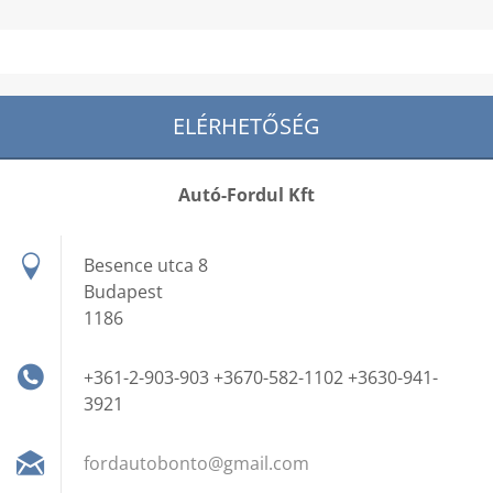
ELÉRHETŐSÉG
Autó-Fordul Kft
Besence utca 8
Budapest
1186
+361-2-903-903 +3670-582-1102 +3630-941-
3921
fordauto
bonto@gm
ail.com