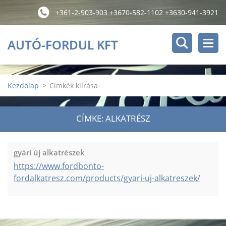
+361-2-903-903 +3670-582-1102 +3630-941-3921
AUTÓ-FORDUL KFT
Kezdőlap
>
Címkék kiírása
CÍMKE: ALKATRÉSZ
gyári új alkatrészek
https://www.fordbonto-
fordalkatresz.com/products/gyari-uj-alkatreszek/