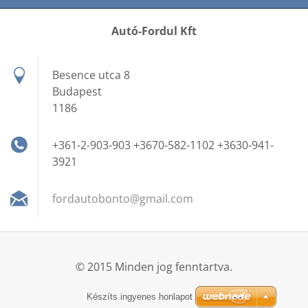
Autó-Fordul Kft
Besence utca 8
Budapest
1186
+361-2-903-903 +3670-582-1102 +3630-941-
3921
fordauto
bonto@gm
ail.com
© 2015 Minden jog fenntartva.
Készíts ingyenes honlapot