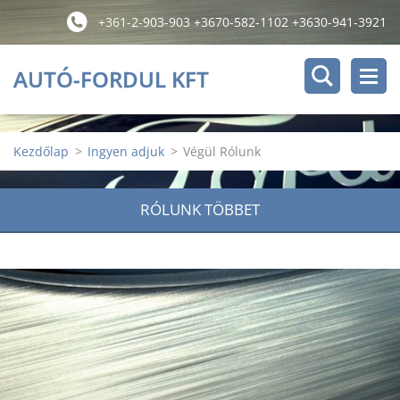
+361-2-903-903 +3670-582-1102 +3630-941-3921
AUTÓ-FORDUL KFT
Kezdőlap
>
Ingyen adjuk
>
Végül Rólunk
RÓLUNK TÖBBET