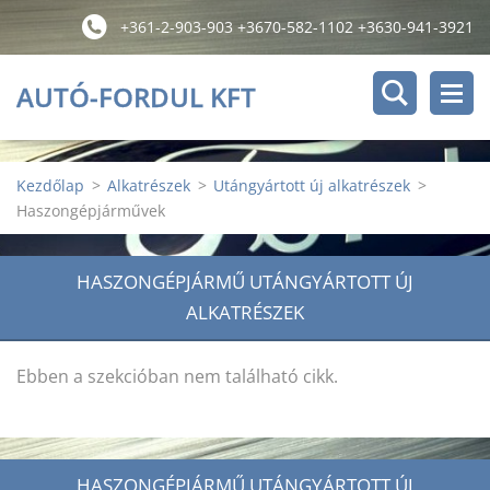
+361-2-903-903 +3670-582-1102 +3630-941-3921
AUTÓ-FORDUL KFT
Kezdőlap
>
Alkatrészek
>
Utángyártott új alkatrészek
>
Haszongépjárművek
HASZONGÉPJÁRMŰ UTÁNGYÁRTOTT ÚJ
ALKATRÉSZEK
Ebben a szekcióban nem található cikk.
HASZONGÉPJÁRMŰ UTÁNGYÁRTOTT ÚJ