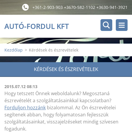
+361-2-903-903 +3670-582-1102 +3630-941-3921
AUTÓ-FORDUL KFT
Kezdőlap
>
Kérdések és észrevételek
KÉRDÉSEK ÉS ÉSZREVÉTELEK
2015.07.12 08:13
Hogy tetszett Önnek weboldalunk? Megosztaná
észrevételét a szolgáltatásainkkal kapcsolatban?
Forduljon hozzánk
bizalommal. Az Ön észrevételei
segítenek abban, hogy folyamatosan fejlesszük
szolgáltatásainkat, visszajelzéseket mindig szívesen
fogadunk.